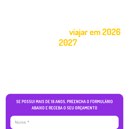
Quer garantir descontos no seu
intercâmbio para
viajar em 2026
ou
2027
?
Agora pode ser um ótimo momento para você
fechar seu intercâmbio para Austrália, Canadá,
Irlanda, Nova Zelândia, Malta, África do Sul ou
Alemanha viajando em 2026 ou 2027 e aproveitando
as vantagens exclusivas que listamos abaixo para
você.
SE POSSUI MAIS DE 18 ANOS, PREENCHA O FORMULÁRIO
ABAIXO E RECEBA O SEU ORÇAMENTO